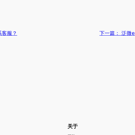
系客服？
下一篇：
泛微e
关于