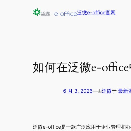
跳
泛微e-office官网
至
内
容
如何在泛微e-off
6 月 3, 2026
—
泛微
于
最新
由
泛微e-office是一款广泛应用于企业管