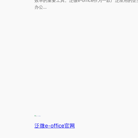
效率的重要工具。泛微e-office作为一款广泛应用的企
办公…
泛微e-office官网