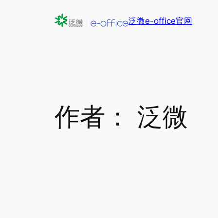
跳
泛微e-office官网
至
内
容
作者：
泛微