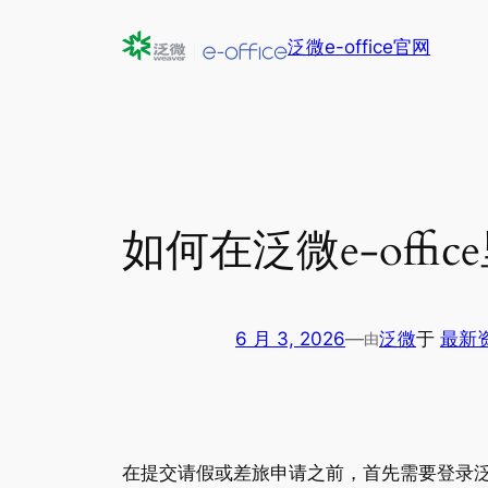
跳
泛微e-office官网
至
内
容
如何在泛微e-off
6 月 3, 2026
—
泛微
于
最新
由
在提交请假或差旅申请之前，首先需要登录泛微e