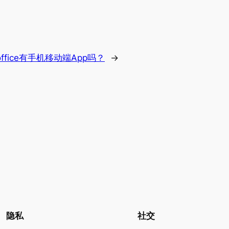
office有手机移动端App吗？
→
隐私
社交