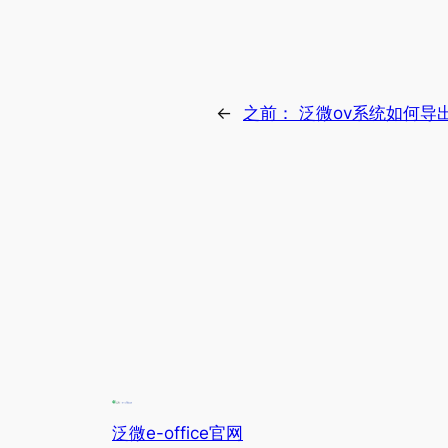
←
之前：
泛微ov系统如何导
泛微e-office官网