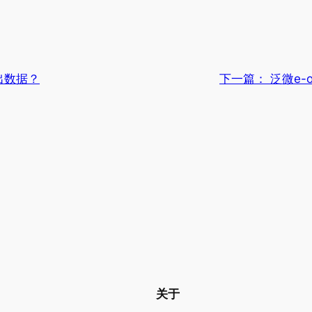
出数据？
下一篇：
泛微e-
关于