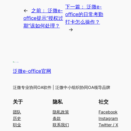
下一篇：
泛微e-
←
之前：
泛微e-
office的日常考勤
office提示“授权过
打卡怎么操作？
期”该如何处理？
→
泛微e-office官网
泛微专业协同OA软件 | 泛微中小组织协同OA领导品牌
关于
隐私
社交
团队
隐私政策
Facebook
历史
条款
Instagram
职业
联系我们
Twitter / X